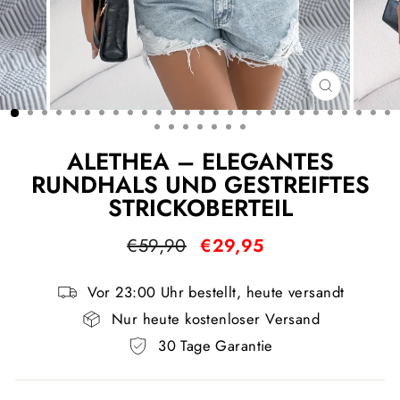
SCHLIESS
ESC)
ALETHEA – ELEGANTES
RUNDHALS UND GESTREIFTES
STRICKOBERTEIL
Normaler
Sonderpreis
€59,90
€29,95
Preis
Vor 23:00 Uhr bestellt, heute versandt
Nur heute kostenloser Versand
30 Tage Garantie