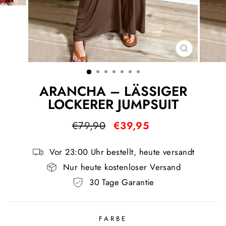
SCHLIESS
ESC)
ARANCHA – LÄSSIGER
LOCKERER JUMPSUIT
Normaler
Sonderpreis
€79,90
€39,95
Preis
Vor 23:00 Uhr bestellt, heute versandt
Nur heute kostenloser Versand
30 Tage Garantie
FARBE