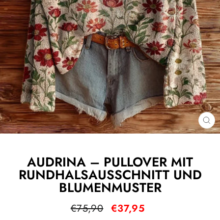
SC
ES
AUDRINA – PULLOVER MIT
RUNDHALSAUSSCHNITT UND
BLUMENMUSTER
Normaler
Sonderpreis
€75,90
€37,95
Preis