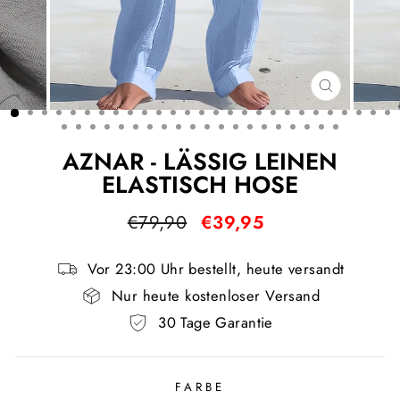
SCHLIESS
ESC)
AZNAR - LÄSSIG LEINEN
ELASTISCH HOSE
Normaler
Sonderpreis
€79,90
€39,95
Preis
Vor 23:00 Uhr bestellt, heute versandt
Nur heute kostenloser Versand
30 Tage Garantie
FARBE