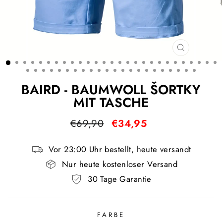
SCHLIESS
ESC)
BAIRD - BAUMWOLL ŠORTKY
MIT TASCHE
Normaler
Sonderpreis
€69,90
€34,95
Preis
Vor 23:00 Uhr bestellt, heute versandt
Nur heute kostenloser Versand
30 Tage Garantie
FARBE