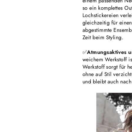
einem passenden Neck
so ein komplettes Ou
Lochstickereien verl
gleichzeitig für eine
abgestimmte Ensemble 
Zeit beim Styling.
✅
Atmungsaktives un
weichem Werkstoff is
Werkstoff sorgt für h
ohne auf Stil verzich
und bleibt auch nac