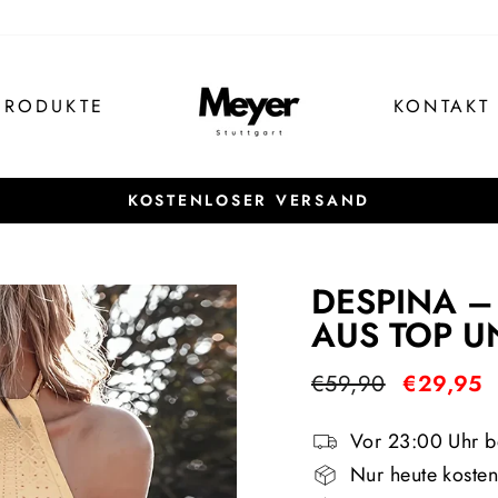
PRODUKTE
KONTAKT
KOSTENLOSER VERSAND
Pause
Diashow
DESPINA –
AUS TOP U
Normaler
Sonderpre
€59,90
€29,95
Preis
Vor 23:00 Uhr be
Nur heute kosten