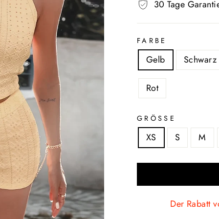
30 Tage Garanti
FARBE
Gelb
Schwarz
Rot
GRÖSSE
XS
S
M
Der Rabatt v