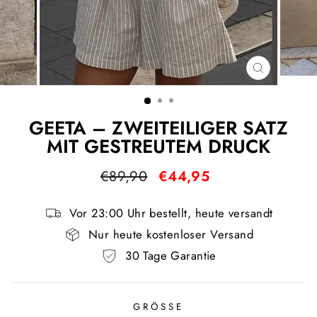
SCHLIESS
ESC)
GEETA – ZWEITEILIGER SATZ
MIT GESTREUTEM DRUCK
Normaler
Sonderpreis
€89,90
€44,95
Preis
Vor 23:00 Uhr bestellt, heute versandt
Nur heute kostenloser Versand
30 Tage Garantie
GRÖSSE