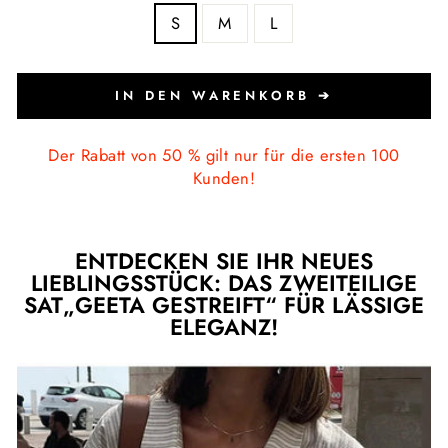
S
M
L
IN DEN WARENKORB ➔
Der Rabatt von 50 % gilt nur für die ersten 100
Kunden!
ENTDECKEN SIE IHR NEUES
LIEBLINGSSTÜCK: DAS ZWEITEILIGE
SAT„GEETA GESTREIFT“ FÜR LÄSSIGE
ELEGANZ!