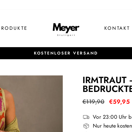
PRODUKTE
KONTAKT
KOSTENLOSER VERSAND
Pause
Diashow
IRMTRAUT 
BEDRUCKTE
Normaler
Sonderpre
€119,90
€59,95
Preis
Vor 23:00 Uhr be
Nur heute kosten