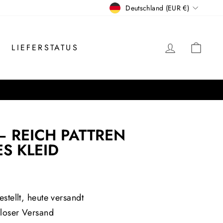
WÄHRUNG
Deutschland (EUR €)
EINLOGG
EIN
LIEFERSTATUS
– REICH PATTREN
S KLEID
is
stellt, heute versandt
loser Versand