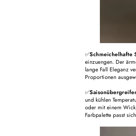
✅
Schmeichelhafte S
einzuengen. Der ärmel
lange Fall Eleganz ve
Proportionen ausge
✅
Saisonübergreife
und kühlen Temperatu
oder mit einem Wicke
Farbpalette passt sic