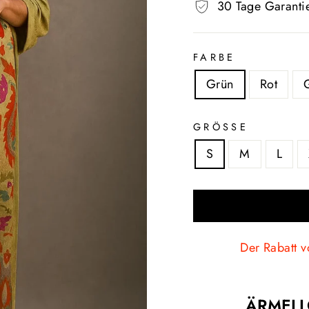
30 Tage Garanti
FARBE
Grün
Rot
GRÖSSE
S
M
L
Der Rabatt v
ÄRMELL