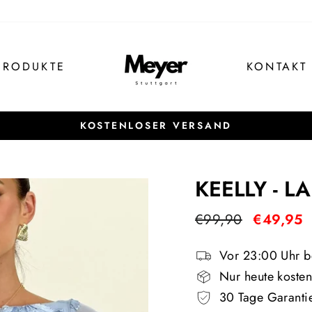
PRODUKTE
KONTAKT
KOSTENLOSER VERSAND
Pause
Diashow
KEELLY - 
Normaler
Sonderpre
€99,90
€49,95
Preis
Vor 23:00 Uhr be
Nur heute kosten
30 Tage Garanti