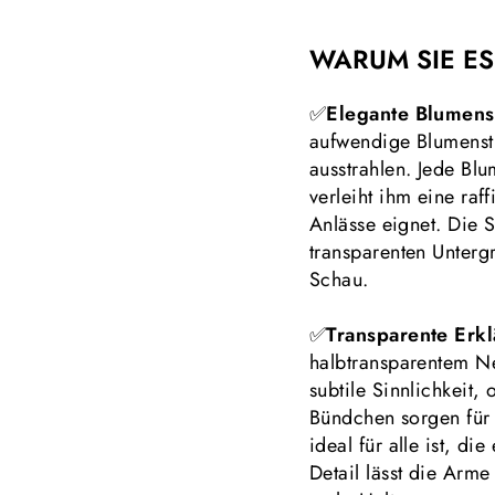
WARUM SIE ES
✅
Elegante Blumenst
aufwendige Blumensti
ausstrahlen. Jede Blum
verleiht ihm eine raf
Anlässe eignet. Die 
transparenten Untergr
Schau.
✅
Transparente
Erk
halbtransparentem Ne
subtile Sinnlichkeit
Bündchen sorgen für e
ideal für alle ist, di
Detail lässt die Arme