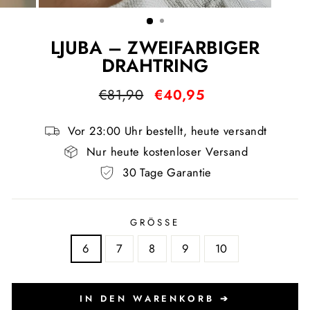
ESC)
LJUBA – ZWEIFARBIGER
DRAHTRING
Normaler
Sonderpreis
€81,90
€40,95
Preis
Vor 23:00 Uhr bestellt, heute versandt
Nur heute kostenloser Versand
30 Tage Garantie
GRÖSSE
6
7
8
9
10
IN DEN WARENKORB ➔