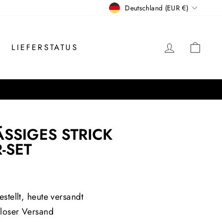
WÄHRUNG
Deutschland (EUR €)
EINLOGG
EIN
LIEFERSTATUS
ÄSSIGES STRICK
-SET
is
stellt, heute versandt
loser Versand