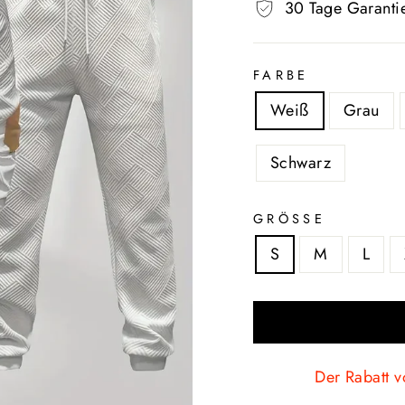
30 Tage Garanti
FARBE
Weiß
Grau
Schwarz
GRÖSSE
S
M
L
Der Rabatt v