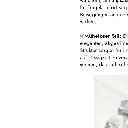
weichem, atmungsakti
für Tragekomfort sorgt
Bewegungen an und 
wirken.
✅
Müheloser Stil:
Di
eleganten, abgestim
Struktur sorgen für i
auf Lässigkeit zu verzi
suchen, das sich schn