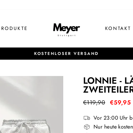
PRODUKTE
KONTAKT
KOSTENLOSER VERSAND
Pause
Diashow
LONNIE - L
ZWEITEILER
Normaler
Sonderpre
€119,90
€59,95
Preis
Vor 23:00 Uhr be
Nur heute kosten