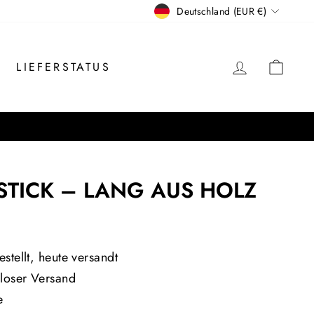
WÄHRUNG
Deutschland (EUR €)
EINLOGG
EIN
LIEFERSTATUS
TICK – LANG AUS HOLZ
is
stellt, heute versandt
loser Versand
e