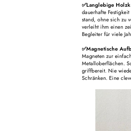
✅Langlebige Holzk
dauerhafte Festigkei
stand, ohne sich zu 
verleiht ihm einen ze
Begleiter für viele J
✅Magnetische Aufb
Magneten zur einfac
Metalloberflächen. S
griffbereit. Nie wied
Schränken. Eine cleve