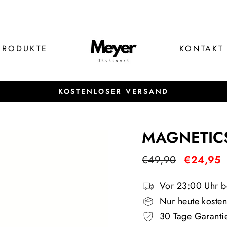
PRODUKTE
KONTAKT
KOSTENLOSER VERSAND
Pause
Diashow
MAGNETICS
Normaler
Sonderpre
€49,90
€24,95
Preis
Vor 23:00 Uhr be
Nur heute kosten
30 Tage Garanti