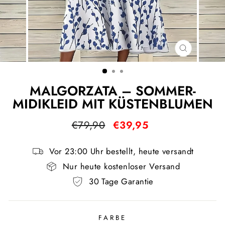
SCHLIESS
ESC)
MALGORZATA – SOMMER-
MIDIKLEID MIT KÜSTENBLUMEN
Normaler
Sonderpreis
€79,90
€39,95
Preis
Vor 23:00 Uhr bestellt, heute versandt
Nur heute kostenloser Versand
30 Tage Garantie
FARBE