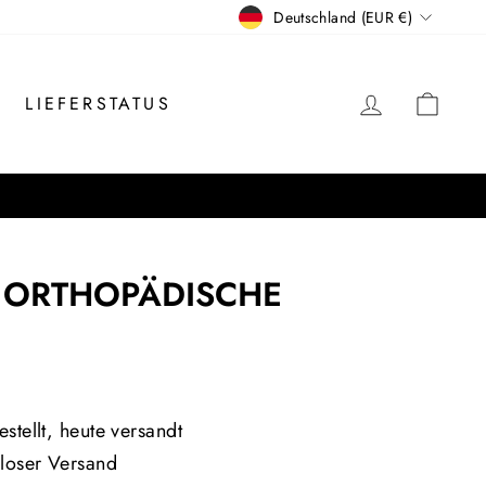
WÄHRUNG
Deutschland (EUR €)
EINLOGG
EIN
LIEFERSTATUS
- ORTHOPÄDISCHE
is
stellt, heute versandt
loser Versand