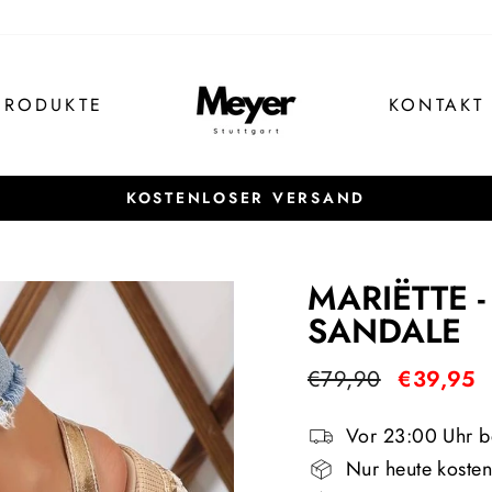
PRODUKTE
KONTAKT
KOSTENLOSER VERSAND
Pause
Diashow
MARIËTTE 
SANDALE
Normaler
Sonderpre
€79,90
€39,95
Preis
Vor 23:00 Uhr be
Nur heute kosten