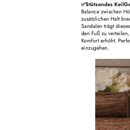
✅Stützendes KeilGe
Balance zwischen Höhe
zusätzlichen Halt br
Sandalen trägt diese
den Fuß zu verteile
Komfort erhöht. Perf
einzugehen.