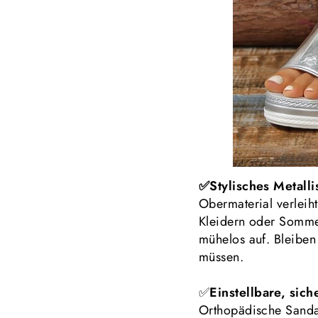
✅Stylisches Metalli
Obermaterial verleih
Kleidern oder Sommer
mühelos auf. Bleiben
müssen.
✅
Einstellbare, sic
Orthopädische Sandal