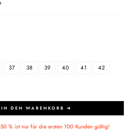
e
37
38
39
40
41
42
IN DEN WARENKORB ➔
50 % ist nur für die ersten 100 Kunden gültig!