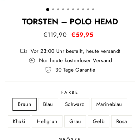
ESC)
TORSTEN – POLO HEMD
Normaler
Sonderpreis
€119,90
€59,95
Preis
Vor 23:00 Uhr bestellt, heute versandt
Nur heute kostenloser Versand
30 Tage Garantie
FARBE
Braun
Blau
Schwarz
Marineblau
Khaki
Hellgrün
Grau
Gelb
Rosa
GRÖSSE