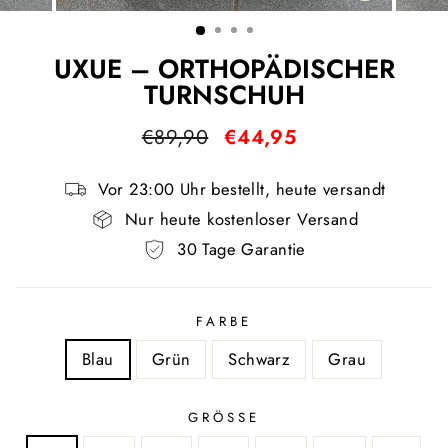
ESC)
UXUE – ORTHOPÄDISCHER
TURNSCHUH
Normaler
Sonderpreis
€89,90
€44,95
Preis
Vor 23:00 Uhr bestellt, heute versandt
Nur heute kostenloser Versand
30 Tage Garantie
FARBE
Blau
Grün
Schwarz
Grau
GRÖSSE