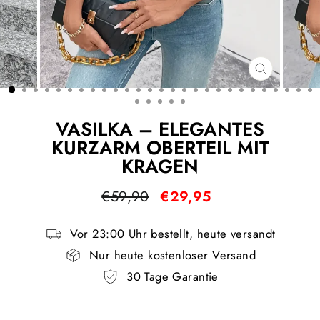
SCHLIESS
ESC)
VASILKA – ELEGANTES
KURZARM OBERTEIL MIT
KRAGEN
Normaler
Sonderpreis
€59,90
€29,95
Preis
Vor 23:00 Uhr bestellt, heute versandt
Nur heute kostenloser Versand
30 Tage Garantie