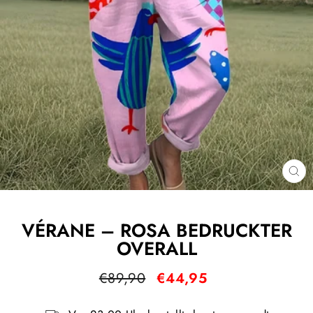
SC
ES
VÉRANE – ROSA BEDRUCKTER
OVERALL
Normaler
Sonderpreis
€89,90
€44,95
Preis