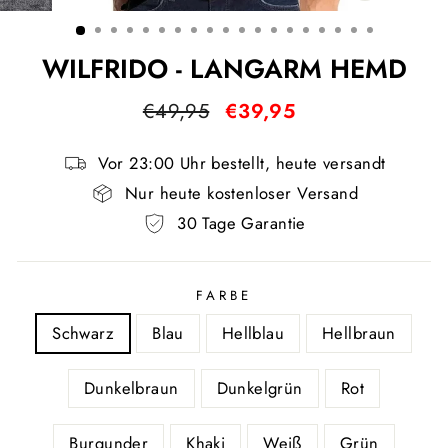
ESC)
WILFRIDO - LANGARM HEMD
Normaler
Sonderpreis
€49,95
€39,95
Preis
Vor 23:00 Uhr bestellt, heute versandt
Nur heute kostenloser Versand
30 Tage Garantie
FARBE
Schwarz
Blau
Hellblau
Hellbraun
Dunkelbraun
Dunkelgrün
Rot
Burgunder
Khaki
Weiß
Grün