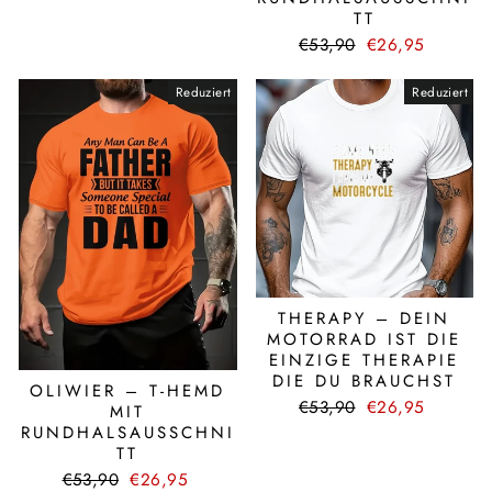
TT
Normaler
Sonderpreis
€53,90
€26,95
Preis
Reduziert
Reduziert
THERAPY – DEIN
MOTORRAD IST DIE
EINZIGE THERAPIE
DIE DU BRAUCHST
OLIWIER – T-HEMD
Normaler
Sonderpreis
€53,90
€26,95
MIT
Preis
RUNDHALSAUSSCHNI
TT
Normaler
Sonderpreis
€53,90
€26,95