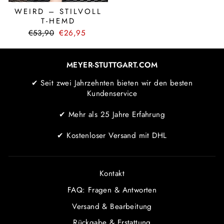
WEIRD – STILVOLL
T-HEMD
Normaler
Sonderpreis
€53,90
€26,95
Preis
MEYER-STUTTGART.COM
✔ Seit zwei Jahrzehnten bieten wir den besten
Kundenservice
✔ Mehr als 25 Jahre Erfahrung
✔ Kostenloser Versand mit DHL
Kontakt
FAQ: Fragen & Antworten
Versand & Bearbeitung
Rückgabe & Erstattung