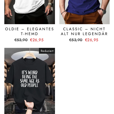
CLASSIC – NICHT
OLDIE – ELEGANTES
ALT NUR LEGENDÄR
T-HEMD
Normaler
Sonderpreis
Normaler
Sonderpreis
€53,90
€26,95
€53,90
€26,95
Preis
Preis
Reduziert