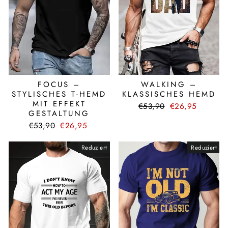
FOCUS –
WALKING –
STYLISCHES T-HEMD
KLASSISCHES HEMD
MIT EFFEKT
Normaler
Sonderpreis
€53,90
€26,95
GESTALTUNG
Preis
Normaler
Sonderpreis
€53,90
€26,95
Preis
Reduziert
Reduziert