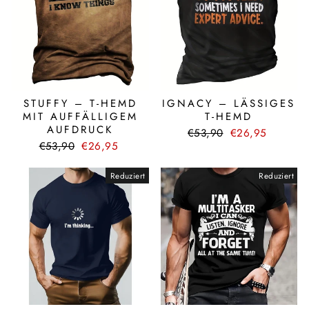
STUFFY – T-HEMD
IGNACY – LÄSSIGES
MIT AUFFÄLLIGEM
T-HEMD
AUFDRUCK
Normaler
Sonderpreis
€53,90
€26,95
Normaler
Sonderpreis
Preis
€53,90
€26,95
Preis
Reduziert
Reduziert