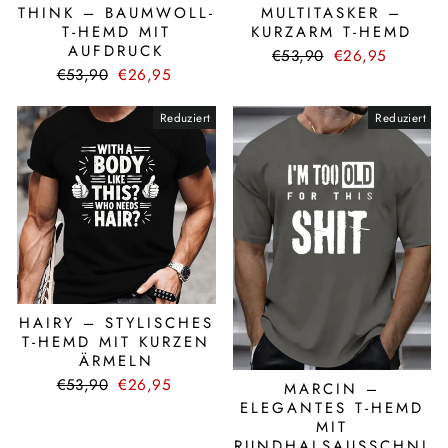
THINK – BAUMWOLL-
MULTITASKER –
T-HEMD MIT
KURZARM T-HEMD
AUFDRUCK
Normaler
Sonderpreis
€53,90
€26,95
Normaler
Sonderpreis
Preis
€53,90
€26,95
Preis
Reduziert
Reduziert
HAIRY – STYLISCHES
T-HEMD MIT KURZEN
ÄRMELN
Normaler
Sonderpreis
€53,90
€26,95
MARCIN –
Preis
ELEGANTES T-HEMD
MIT
RUNDHALSAUSSCHNI