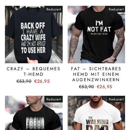
Preis
Reduziert
Reduziert
CRAZY – BEQUEMES
FAT – SICHTBARES
T-HEMD
HEMD MIT EINEM
AUGENZWINKERN
Normaler
Sonderpreis
€53,90
€26,95
Preis
Normaler
Sonderpreis
€53,90
€26,95
Preis
Reduziert
Reduziert