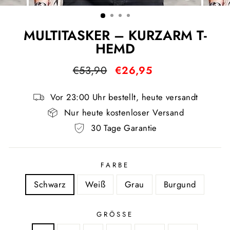
ESC)
MULTITASKER – KURZARM T-
HEMD
Normaler
Sonderpreis
€53,90
€26,95
Preis
Vor 23:00 Uhr bestellt, heute versandt
Nur heute kostenloser Versand
30 Tage Garantie
FARBE
Schwarz
Weiß
Grau
Burgund
GRÖSSE